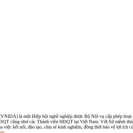
VNIDA) là một Hiệp hội nghề nghiệp được Bộ Nội vụ cấp phép hoạt đ
QT cũng như các Thành viên HĐQT tại Việt Nam. Với Sứ mệnh thúc đẩy 
a việc kết nối, đào tạo, chia sẻ kinh nghiệm, đồng thời bảo vệ lợi ích
êm